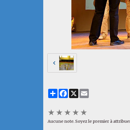
Partager
Facebook
X
Email
★
★
★
★
★
Aucune note. Soyez le premier à attribue